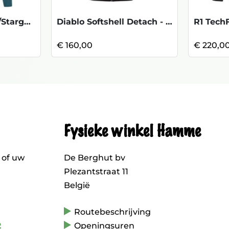
Lede Jkt - Niagara/Stargazer
Diablo Softshell Detach - Tnf Black
R1 Tech
€ 160,00
€ 220,0
Fysieke winkel Hamme
 of uw
De Berghut bv
Plezantstraat 11
België
Routebeschrijving
2
Openingsuren