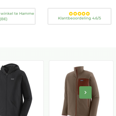
n winkel te Hamme
Klantbeoordeling 4.6/5
(BE)
keyboard_arrow_right
Volgende