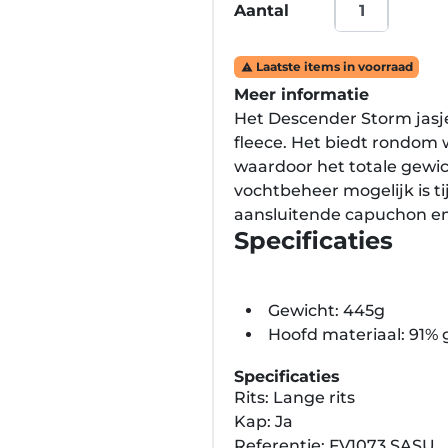
Aantal
Laatste items in voorraad

Meer informatie
Het Descender Storm jasj
fleece. Het biedt rondom
waardoor het totale gewi
vochtbeheer mogelijk is tij
aansluitende capuchon en
Specificaties
Gewicht: 445g
Hoofd materiaal: 91% 
Specificaties
Rits: Lange rits
Kap: Ja
Referentie: FV1073.SASU