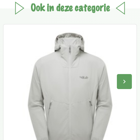
Ook in deze categorie
keyboard_arrow_right
Volge