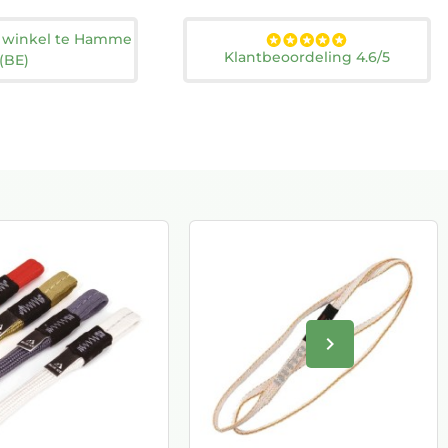
n winkel te Hamme
Klantbeoordeling 4.6/5
(BE)
keyboard_arrow_right
Volgende