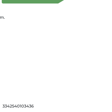
cm.
3342540103436