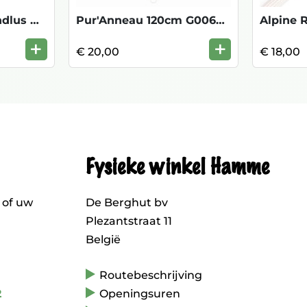
Anneau 150cm Bandlus C40A 150
Pur'Anneau 120cm G006AA01
+
+
€ 20,00
€ 18,00
Fysieke winkel Hamme
 of uw
De Berghut bv
Plezantstraat 11
België
Routebeschrijving
2
Openingsuren