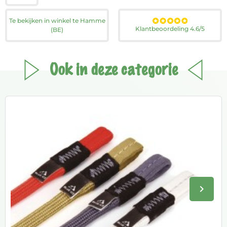
Te bekijken in winkel te Hamme
Klantbeoordeling 4.6/5
(BE)
Ook in deze categorie
keyboard_arrow_right
Volge