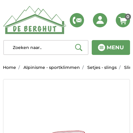
0
MENU
Home
Alpinisme - sportklimmen
Setjes - slings
Slin