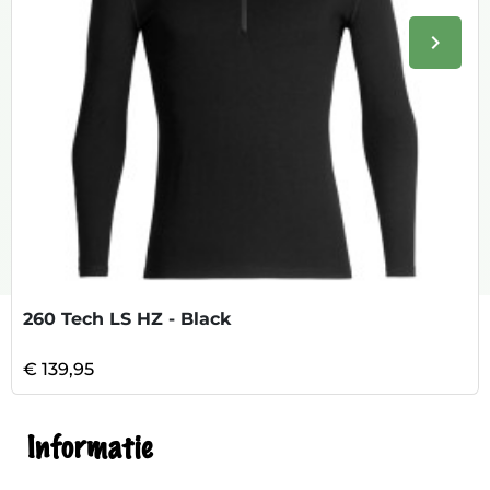
keyboard_arrow_right
Volge
260 Tech LS HZ - Black
€ 139,95
Informatie