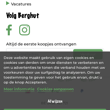
Vacatures
Volg Berghut
Altijd de eerste koopjes ontvangen
Deze website maakt gebruik van eigen cookies en
cookies van derden om onze diensten te verbeteren en
U kunt zich altijd uitschrijven
om u advertenties te tonen die verband houden met uw
voorkeuren door uw surfgedrag te analyseren. Om uw
toestemming te geven voor het gebruik ervan, drukt u
op de knop Accepteren.
Meer informatie
Cookies aanpassen
Afwijzen
BE 0456 421 721