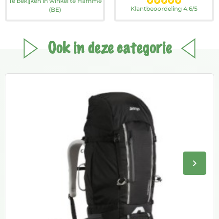
Te bekijken in winkel te Hamme
Klantbeoordeling 4.6/5
(BE)
Ook in deze categorie
keyboard_arrow_right
Volge