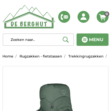
0
MENU
Home
Rugzakken - fietstassen
Trekkingrugzakken
W