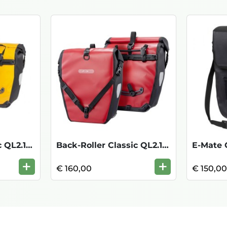
Back-Roller Classic QL2.1(Paar)-SunY BlK
Back-Roller Classic QL2.1 (Paar)-Red/Bla
E-Mate Q
+
+
€ 160,00
€ 150,0