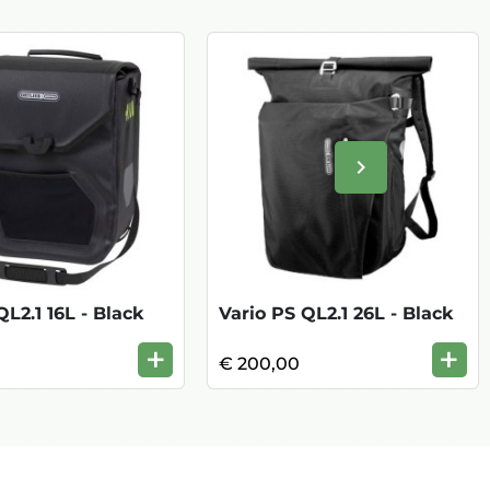
keyboard_arrow_right
Volgende
L2.1 16L - Black
Vario PS QL2.1 26L - Black
+
+
0
€ 200,00