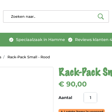
Speciaalzaak in Hamme
Reviews klanten 4.
s
Rack-Pack Small - Rood
Rack-Pack Sm
€ 90,00
Aantal
Laatste items in voorraad
