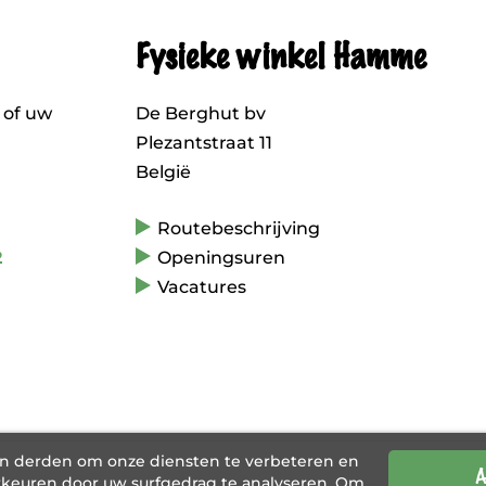
Fysieke winkel Hamme
 of uw
De Berghut bv
Plezantstraat 11
België
Routebeschrijving
2
Openingsuren
Vacatures
an derden om onze diensten te verbeteren en
A
keuren door uw surfgedrag te analyseren. Om