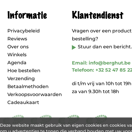
Informatie
Klantendienst
Privacybeleid
Vragen over een product
Reviews
bestelling?
Over ons
Stuur dan een bericht.
Winkels
Agenda
Email: info@berghut.be
Telefoon: +32 52 47 85 2
Hoe bestellen
Verzending
di t/m vrij van 10h tot 19h
Betaalmethoden
za van 9.30h tot 18h
Verkoopsvoorwaarden
Cadeaukaart
Deze website maakt gebruik van eigen cookies en cookies v
om u advertenties te tonen die verband houden met uw voor