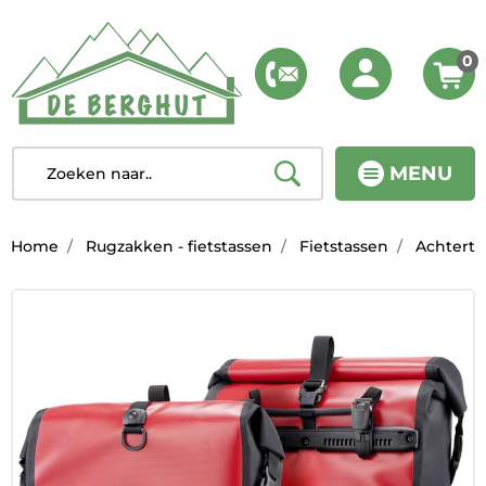
0
MENU
Home
Rugzakken - fietstassen
Fietstassen
Achterta