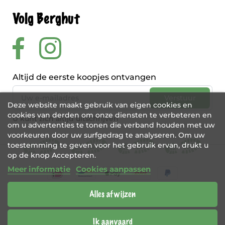
Volg Berghut
Altijd de eerste koopjes ontvangen
Deze website maakt gebruik van eigen cookies en
cookies van derden om onze diensten te verbeteren en
U kunt zich altijd uitschrijven
om u advertenties te tonen die verband houden met uw
voorkeuren door uw surfgedrag te analyseren. Om uw
toestemming te geven voor het gebruik ervan, drukt u
op de knop Accepteren.
Meer informatie
Cookies aanpassen
Alles afwijzen
BE 0456 421 721
Webshop door
Tajriba
Ik aanvaard