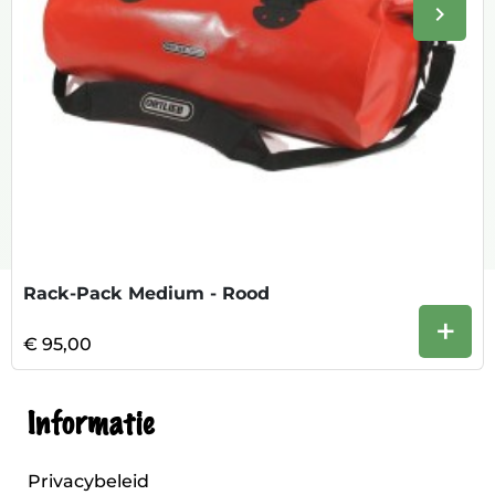
keyboard_arrow_right
Volge
Rack-Pack Medium - Rood
+
€ 95,00
Informatie
Privacybeleid