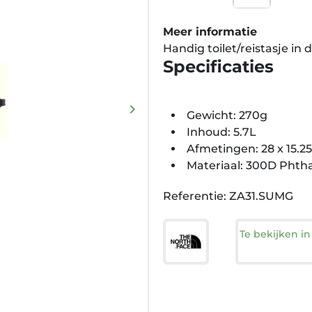
Meer informatie
Handig toilet/reistasje i
Specificaties
keyboard_arrow_right
Gewicht: 270g
Volgende
Inhoud: 5.7L
Afmetingen: 28 x 15.25
Materiaal: 300D Phtha
Referentie: ZA31.SUMG
Te bekijken i