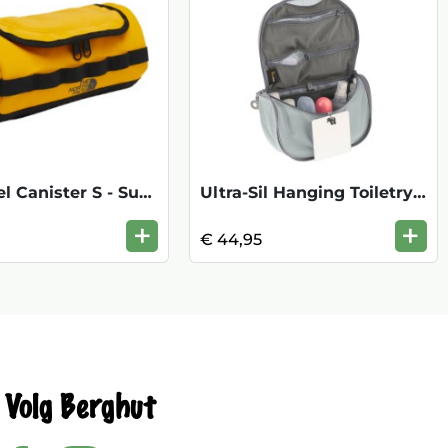
BC Travel Canister S - Summit Gold Black
Ultra-Sil Hanging Toiletry - Large HighR
+
+
€ 44,95
Volg Berghut