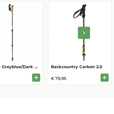
keyboard_arrow_right
Volgende
Legacy - Greyblue/Dark Anthracite
Backcountry Carbon 2.0
+
+
€ 79,95