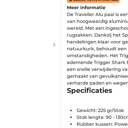
Meer informatie
De Traveller Alu paal is e
van hoogwaardig aluminium
wereld. Met een ingeschove
rugzakken. Dankzij het Spe
handelingen klaar voor 
keyboard_arrow_right
Volgende
natuurkurk, behoudt een 
omstandigheden. Het Trig
ademende Trigger Shark F
een snelle verwijdering v
gemaakt van gevulkaniseer
verharde paden en wegen
Specificaties
Gewicht: 225 gr/Stok
Stok lengte: 90 - 130
Rubber kussen: Powe