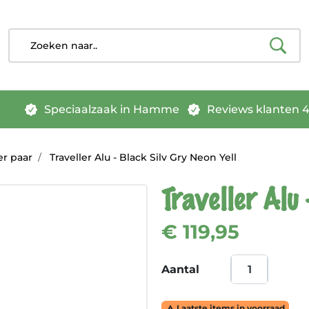
Speciaalzaak in Hamme
Reviews klanten 4.
er paar
Traveller Alu - Black Silv Gry Neon Yell
Traveller Alu
€ 119,95
Aantal
Laatste items in voorraad
