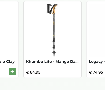
le Clay
Khumbu Lite - Mango Dark Anth Black
+
€ 84,95
€ 74,95