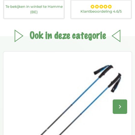
Te bekijken in winkel te Hamme
Klantbeoordeling 4.6/5
(BE)
Ook in deze categorie
keyboard_arrow_right
Volge