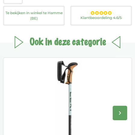
Te bekijken in winkel te Hamme
Klantbeoordeling 4.6/5
(BE)
Ook in deze categorie
keyboard_arrow_right
Volge