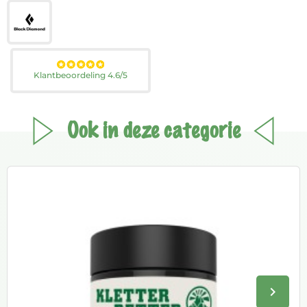
Klantbeoordeling 4.6/5
Ook in deze categorie
keyboard_arrow_right
Volge