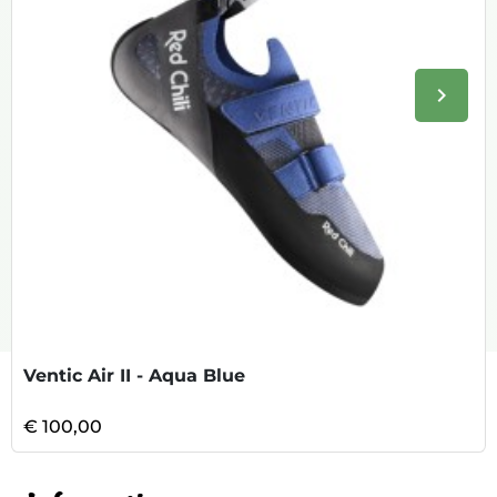
keyboard_arrow_right
Volge
Ventic Air II - Aqua Blue
€ 100,00