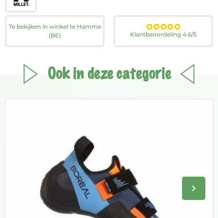
Te bekijken in winkel te Hamme
Klantbeoordeling 4.6/5
(BE)
Ook in deze categorie
keyboard_arrow_right
Volge