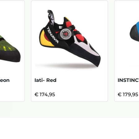
Neon
Iati- Red
€ 174,95
€ 179,95