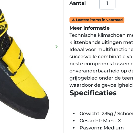
Aantal
Laatste items in voorraad

Meer informatie
Technische klimschoen met
klittenbandsluitingen met
keyboard_arrow_right
Ideaal voor multifunction
Volgende
succesvolle combinatie va
beste compromis tussen c
onveranderbaarheid op de 
grijpgebied onder de teen
waardoor de gevoeligheid
Specificaties
Gewicht: 235g / Schoe
Geslacht: Man - X
Pasvorm: Medium