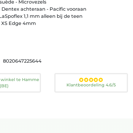
suède - Microvezels
 Dentex achteraan - Pacific vooraan
LaSpoflex 1,1 mm alleen bij de teen
am XS Edge 4mm
8020647225644
n winkel te Hamme
Klantbeoordeling 4.6/5
(BE)