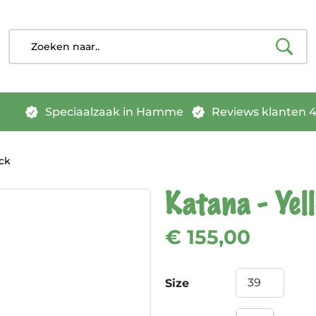
Speciaalzaak in Hamme
Reviews klanten 4.
ck
Katana - Yel
€ 155,00
Size