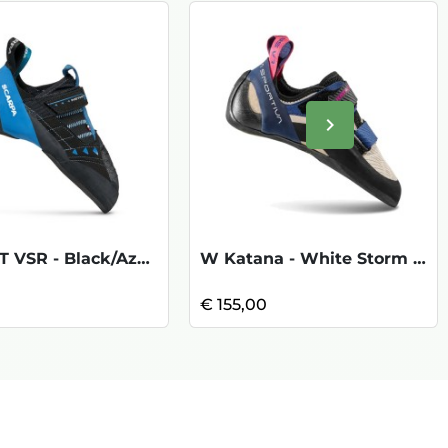
keyboard_arrow_right
Volgende
INSTINCT VSR - Black/Azure
W Katana - White Storm Blue
€ 155,00