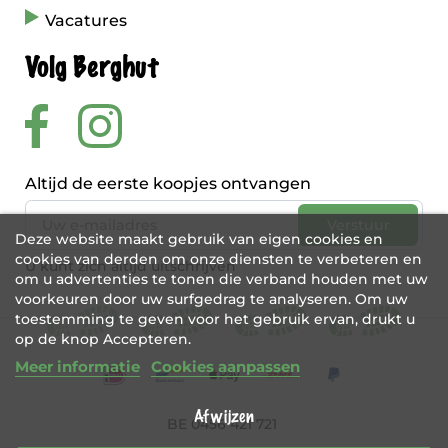
Vacatures
Volg Berghut
Altijd de eerste koopjes ontvangen
Deze website maakt gebruik van eigen cookies en
cookies van derden om onze diensten te verbeteren en
U kunt zich altijd uitschrijven
om u advertenties te tonen die verband houden met uw
voorkeuren door uw surfgedrag te analyseren. Om uw
toestemming te geven voor het gebruik ervan, drukt u
op de knop Accepteren.
Meer informatie
Cookies aanpassen
Afwijzen
BE 0456 421 721