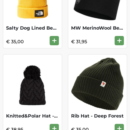
Salty Dog Lined Beanie - Summit Gold
MW MerinoWool Beanie - Solid Black
+
+
€ 35,00
€ 31,95
Knitted&Polar Hat - Caryn Graphite
Rib Hat - Deep Forest
+
+
€ 38,95
€ 35,00