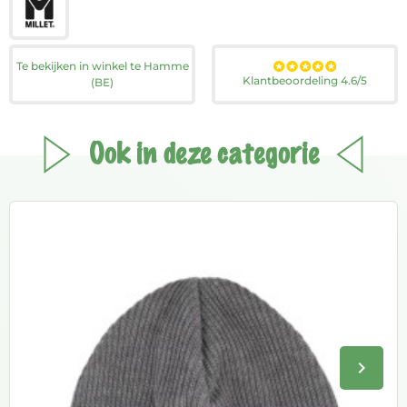
Te bekijken in winkel te Hamme
Klantbeoordeling 4.6/5
(BE)
Ook in deze categorie
keyboard_arrow_right
Volge