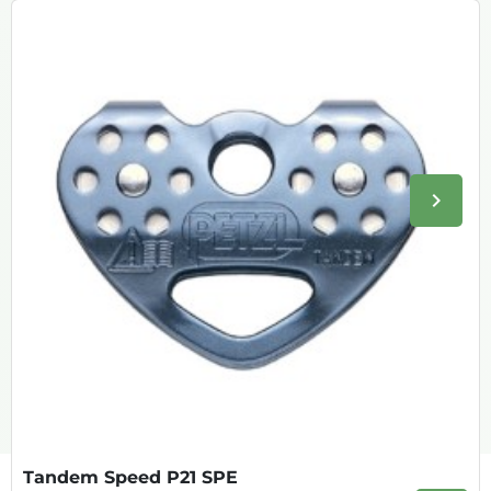
keyboard_arrow_right
Volge
Tandem Speed P21 SPE