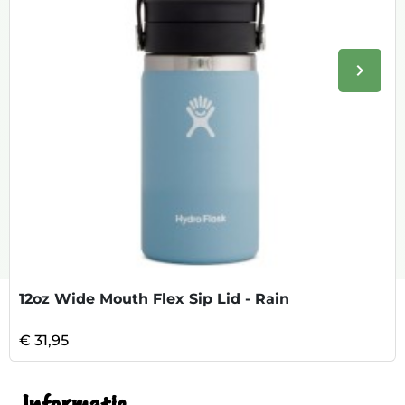
keyboard_arrow_right
Volge
12oz Wide Mouth Flex Sip Lid - Rain
€ 31,95