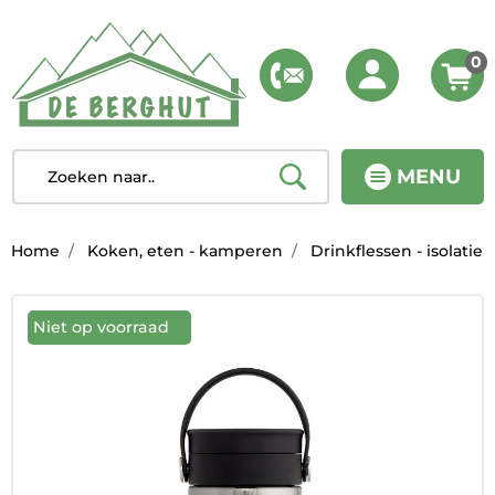
0
MENU
Home
Koken, eten - kamperen
Drinkflessen - isolatie
Niet op voorraad