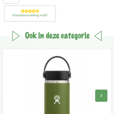
Klantbeoordeling 4.6/5
Ook in deze categorie
keyboard_arrow_right
Volge