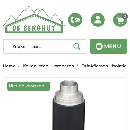
0
MENU
Home
Koken, eten - kamperen
Drinkflessen - isolatie
Niet op voorraad