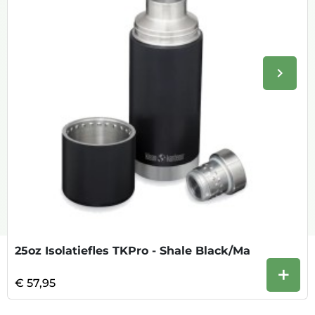
keyboard_arrow_right
Volge
25oz Isolatiefles TKPro - Shale Black/Ma
+
€ 57,95