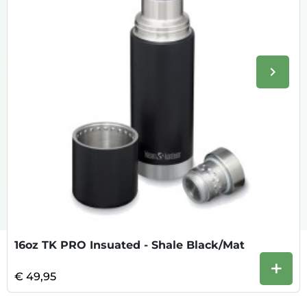
keyboard_arrow_right
Volge
16oz TK PRO Insuated - Shale Black/Mat
+
€ 49,95