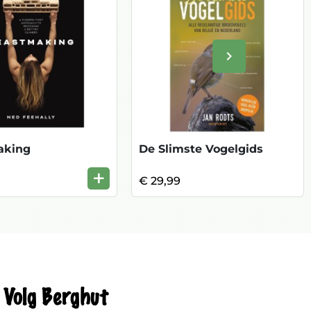
keyboard_arrow_right
Volgende
aking
De Slimste Vogelgids
+
€ 29,99
Volg Berghut