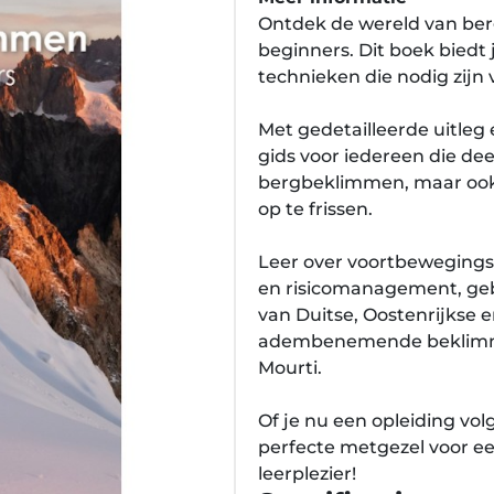
Ontdek de wereld van be
beginners. Dit boek biedt 
technieken die nodig zijn 
Met gedetailleerde uitleg 
gids voor iedereen die d
bergbeklimmen, maar ook 
op te frissen.
Leer over voortbeweging
en risicomanagement, geb
van Duitse, Oostenrijkse e
adembenemende beklimming
Mourti.
Of je nu een opleiding volg
perfecte metgezel voor een
leerplezier!