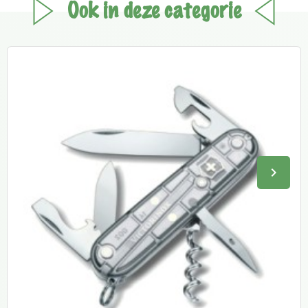
Ook in deze categorie
keyboard_arrow_right
Volge