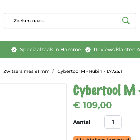
Speciaalzaak in Hamme
Reviews klanten 4.
Zwitsers mes 91 mm
Cybertool M - Rubin - 1.7725.T
Cybertool M 
€ 109,00
Aantal
Laatste items in voorraad
