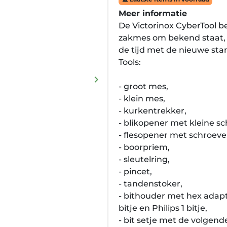
Meer informatie
De Victorinox CyberTool be
zakmes om bekend staat, oo
de tijd met de nieuwe sta
Tools:
keyboard_arrow_right
Volgende
- groot mes,
- klein mes,
- kurkentrekker,
- blikopener met kleine s
- flesopener met schroeve
- boorpriem,
- sleutelring,
- pincet,
- tandenstoker,
- bithouder met hex adap
bitje en Philips 1 bitje,
- bit setje met de volgende