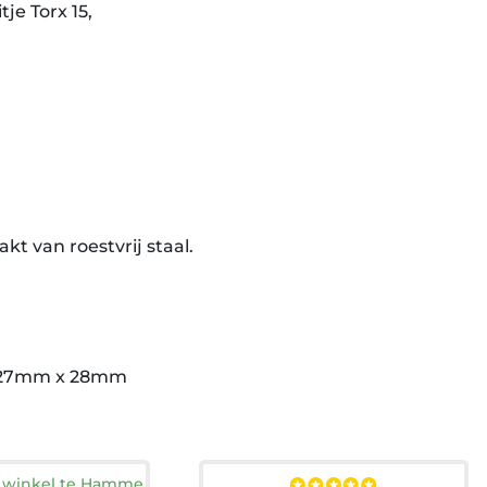
itje Torx 15,
,
kt van roestvrij staal.
 27mm x 28mm
n winkel te Hamme