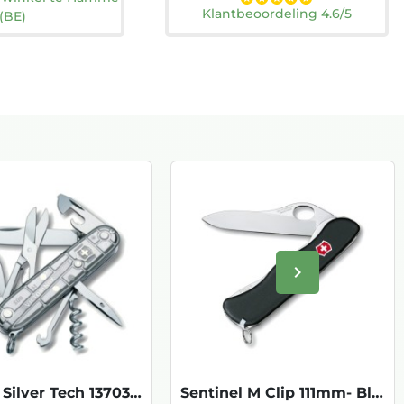
Klantbeoordeling 4.6/5
(BE)
keyboard_arrow_right
Volgende
Climber Silver Tech 13703.T7
Sentinel M Clip 111mm- Black -0.8416.M3