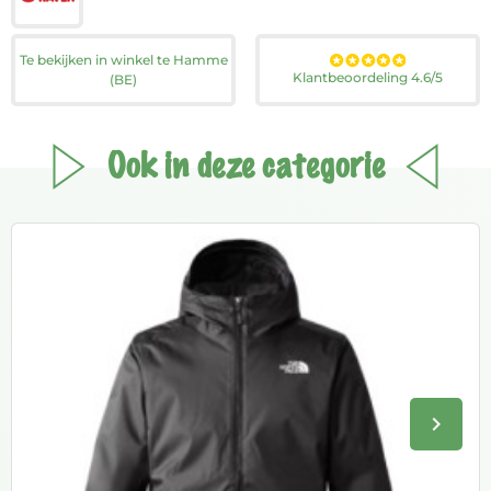
Te bekijken in winkel te Hamme
Klantbeoordeling 4.6/5
(BE)
Ook in deze categorie
keyboard_arrow_right
Volge