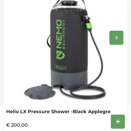
keyboard_arrow_right
Volge
Helio LX Pressure Shower -Black Applegre
+
€ 200,00