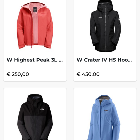
W Highest Peak 3L Jacket - Vibrant Red
W Crater IV HS Hooded Jacket - Black
€ 250,00
€ 450,00