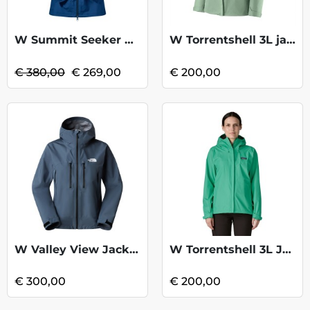
W Summit Seeker GTX Jkt-HaleNavy KOOPJE
W Torrentshell 3L jacket - Ellwood Green
€ 380,00
€ 269,00
€ 200,00
W Valley View Jacket - Granite Grey
W Torrentshell 3L Jacket - Aqua Stone
€ 300,00
€ 200,00