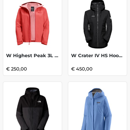
W Highest Peak 3L Jacket - Vibrant Red
W Crater IV HS Hooded Jacket - Black
€ 250,00
€ 450,00