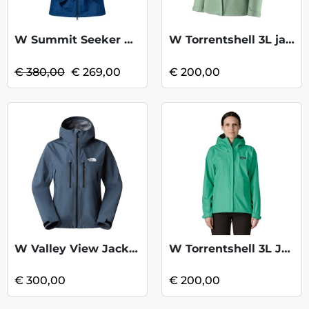
W Summit Seeker GTX Jkt-HaleNavy KOOPJE
W Torrentshell 3L jacket - Ellwood Green
€ 380,00
€ 269,00
€ 200,00
W Valley View Jacket - Granite Grey
W Torrentshell 3L Jacket - Aqua Stone
€ 300,00
€ 200,00