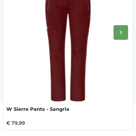
keyboard_arrow_right
Volge
W Sierre Pants - Sangria
€ 79,99