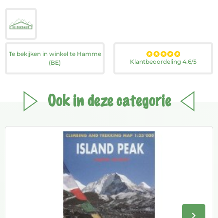
Te bekijken in winkel te Hamme
Klantbeoordeling 4.6/5
(BE)
Ook in deze categorie
keyboard_arrow_right