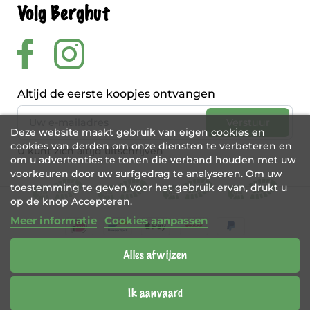
Volg Berghut
Altijd de eerste koopjes ontvangen
Deze website maakt gebruik van eigen cookies en
cookies van derden om onze diensten te verbeteren en
U kunt zich altijd uitschrijven
om u advertenties te tonen die verband houden met uw
voorkeuren door uw surfgedrag te analyseren. Om uw
toestemming te geven voor het gebruik ervan, drukt u
op de knop Accepteren.
Meer informatie
Cookies aanpassen
Alles afwijzen
BE 0456 421 721
Webshop door
Tajriba
Ik aanvaard