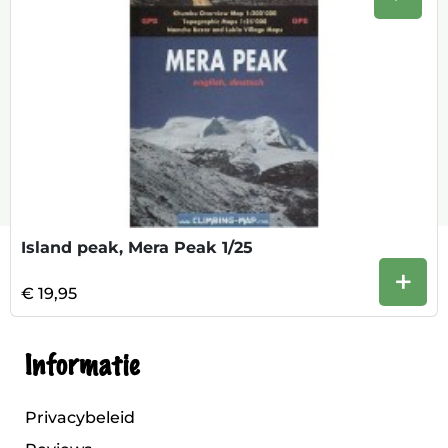
Volge
Island peak, Mera Peak 1/25
+
€ 19,95
Informatie
Privacybeleid