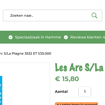
Speciaalzaak in Hamme
Reviews klanten 4.
c S/La Plagne 3532 ET 1/25.000
Les Arc S/La
€ 15,80
Aantal
Laatste items in voorraad
