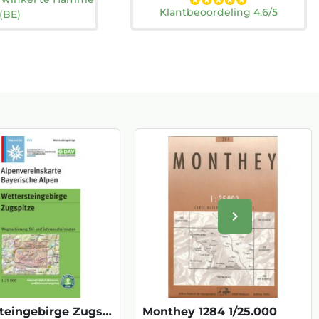
Klantbeoordeling 4.6/5
(BE)
keyboard_arrow_right
Volgende
Wettersteingebirge Zugspitze
Monthey 1284 1/25.000