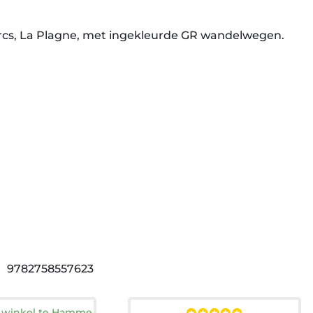
Arcs, La Plagne, met ingekleurde GR wandelwegen.
9782758557623
n winkel te Hamme