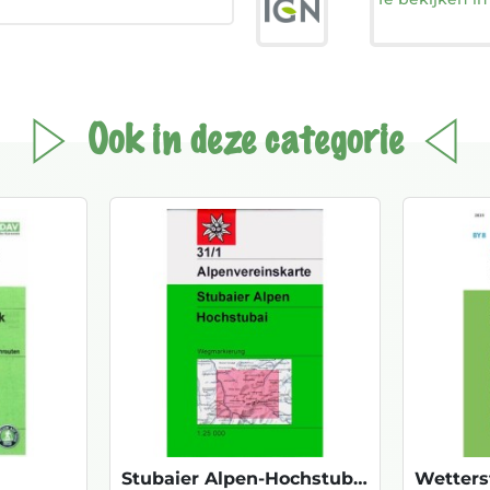
Ook in deze categorie
Stubaier Alpen-Hochstubai 31/1