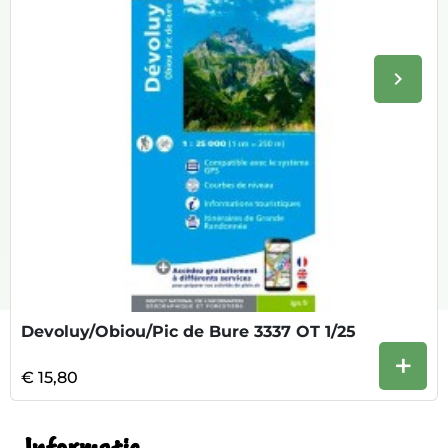
keyboard_arrow_right
Volge
Devoluy/Obiou/Pic de Bure 3337 OT 1/25
+
€ 15,80