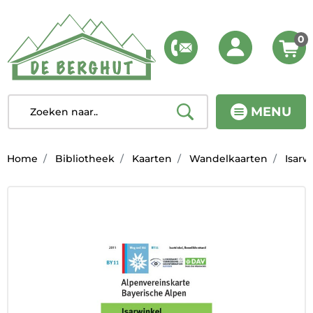
0
MENU
Home
Bibliotheek
Kaarten
Wandelkaarten
Isarw