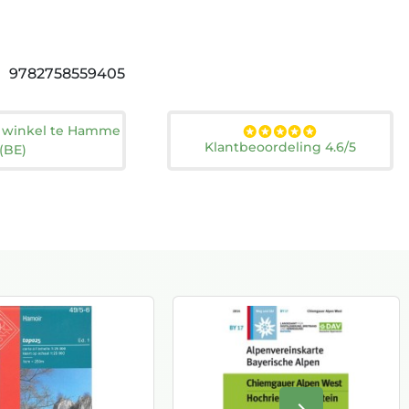
9782758559405
n winkel te Hamme
Klantbeoordeling 4.6/5
(BE)
keyboard_arrow_right