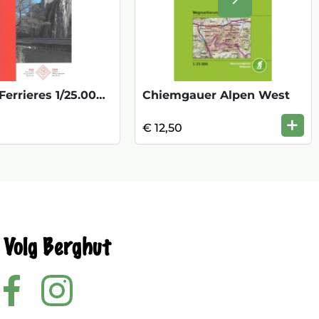
Volgende
Hamoir/Ferrieres 1/25.000 49/5-6
Chiemgauer Alpen West
+
€ 12,50
Volg Berghut