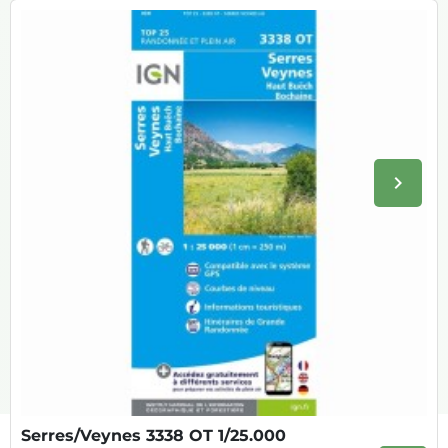
keyboard_arrow_right
Volge
Serres/Veynes 3338 OT 1/25.000