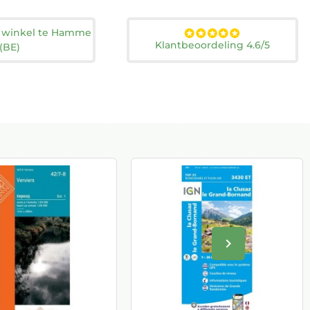
n winkel te Hamme
Klantbeoordeling 4.6/5
(BE)
keyboard_arrow_right
Volgende