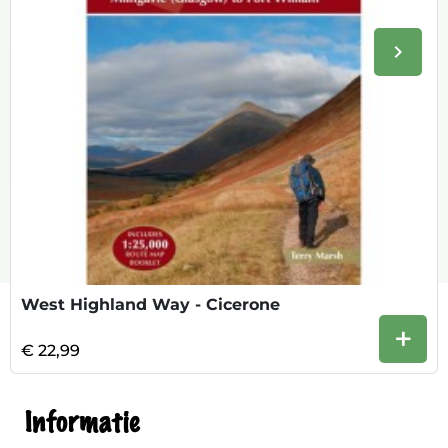
keyboard_arrow_right
Volge
West Highland Way - Cicerone
+
€ 22,99
Informatie