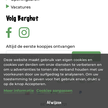
Vacatures
Volg Berghut
Altijd de eerste koopjes ontvangen
Deze website maakt gebruik van eigen cookies en
cookies van derden om onze diensten te verbeteren en
U kunt zich altijd uitschrijven
om u advertenties te tonen die verband houden met uw
voorkeuren door uw surfgedrag te analyseren. Om uw
toestemming te geven voor het gebruik ervan, drukt u
op de knop Accepteren.
Meer informatie
Cookies aanpassen
Afwijzen
BE 0456 421 721