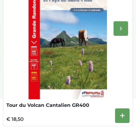
keyboard_arrow_right
Volge
Tour du Volcan Cantalien GR400
+
€ 18,50