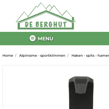
MENU
Home
Alpinisme - sportklimmen
Haken - spits - hame