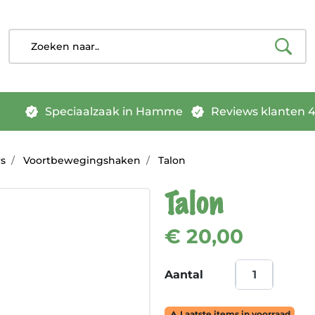
Speciaalzaak in Hamme
Reviews klanten 4.
rs
Voortbewegingshaken
Talon
Talon
€ 20,00
Aantal
Laatste items in voorraad
