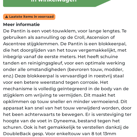
Laatste items in voorraad

Meer informatie
De Pantin is een voet-touwklem, voor lange lengtes. Te
gebruiken als aanvulling op de Croll, Ascension of
Ascentree stijgklemmen. De Pantin is een blokkeerpal,
die het doorglijden van het touw vergemakkelijkt, met
inbegrip vanaf de eerste meters. Het heeft schuine
tanden en reinigingsgleuf, voor een optimale werking
onder alle omstandigheden (bevroren touw, modder,
enz.) Deze blokkeerpal is vervaardigd in roestvrij staal
voor een betere weerstand tegen corrosie. Het
mechanisme is volledig geïntegreerd in de body van de
stijgklem om wrijving te vermijden. Dit maakt het
opklimmen op touw sneller en minder vermoeiend. Dit
apparaat kan snel van het touw verwijderd worden, door
het been achterwaarts te bewegen. Er is versteviging ter
hoogte van de voet in Dyneema, bestand tegen het
schuren. Ook is het gemakkelijk te verstellen dankzij de
DoubleBack gesp. Voor enkeltouw van 8 tot 13mm