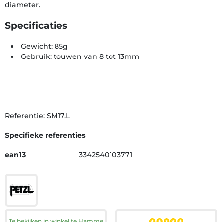
diameter.
Specificaties
Gewicht: 85g
Gebruik: touwen van 8 tot 13mm
Referentie: SM17.L
Specifieke referenties
ean13
3342540103771
Te bekijken in winkel te Hamme