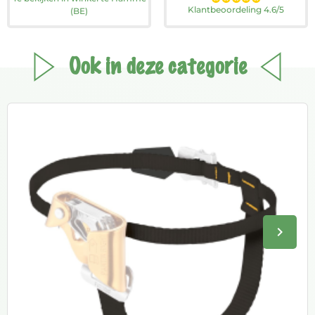
Klantbeoordeling 4.6/5
(BE)
Ook in deze categorie
keyboard_arrow_right
Volge