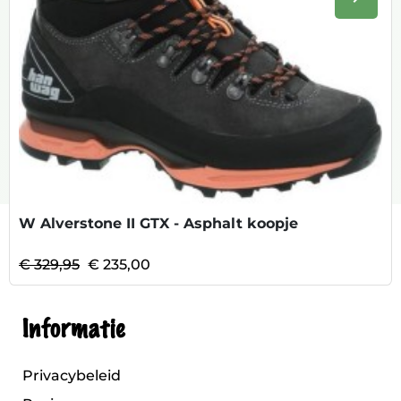
Volge
W Alverstone II GTX - Asphalt koopje
€ 329,95
€ 235,00
Informatie
Privacybeleid