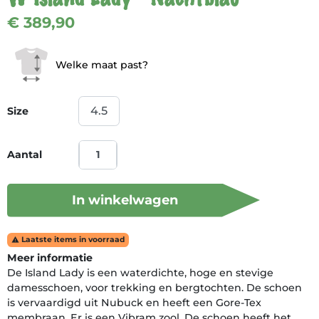
€ 389,90
Welke maat past?
Size
Aantal
In winkelwagen
Laatste items in voorraad

Meer informatie
De Island Lady is een waterdichte, hoge en stevige
damesschoen, voor trekking en bergtochten. De schoen
is vervaardigd uit Nubuck en heeft een Gore-Tex
membraan. Er is een Vibram zool. De schoen heeft het