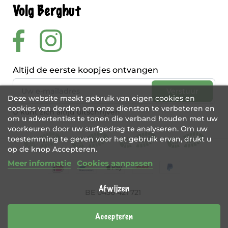
Volg Berghut
Altijd de eerste koopjes ontvangen
Deze website maakt gebruik van eigen cookies en
cookies van derden om onze diensten te verbeteren en
U kunt zich altijd uitschrijven
om u advertenties te tonen die verband houden met uw
voorkeuren door uw surfgedrag te analyseren. Om uw
toestemming te geven voor het gebruik ervan, drukt u
op de knop Accepteren.
Meer informatie
Cookies aanpassen
Afwijzen
BE 0456 421 721
Webshop door
Tajriba
Accepteren