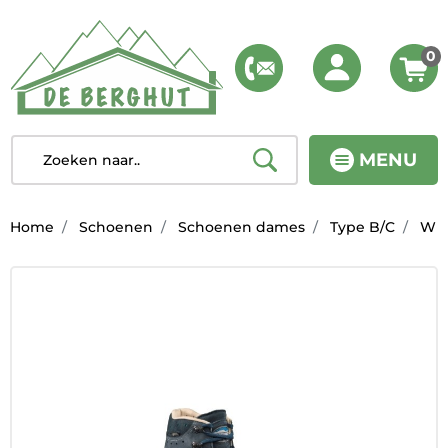
0
MENU
Home
Schoenen
Schoenen dames
Type B/C
W Is