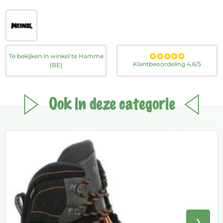
Te bekijken in winkel te Hamme
Klantbeoordeling 4.6/5
(BE)
Ook in deze categorie
keyboard_arrow_right