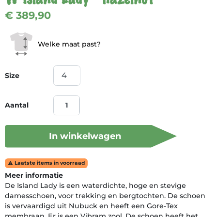
€ 389,90
Welke maat past?
Size
Aantal
In winkelwagen
Laatste items in voorraad

Meer informatie
De Island Lady is een waterdichte, hoge en stevige
damesschoen, voor trekking en bergtochten. De schoen
is vervaardigd uit Nubuck en heeft een Gore-Tex
membraan. Er is een Vibram zool. De schoen heeft het