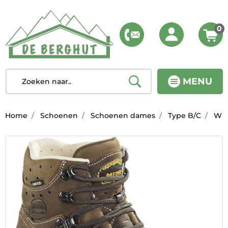
0
MENU
Home
Schoenen
Schoenen dames
Type B/C
W Is