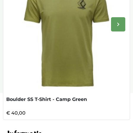
keyboard_arrow_right
Volge
Boulder SS T-Shirt - Camp Green
€ 40,00