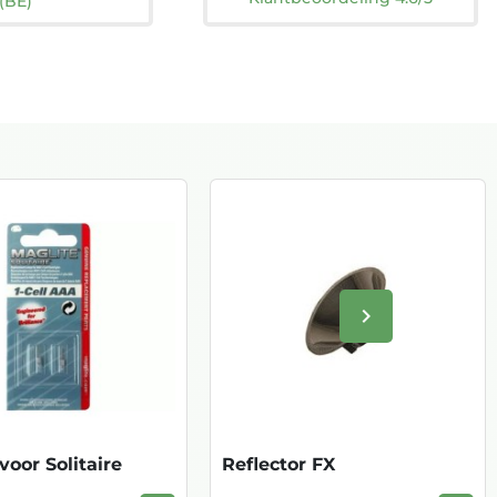
(BE)
keyboard_arrow_right
Volgende
oor Solitaire
Reflector FX