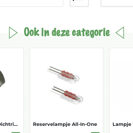
Ook in deze categorie
Sproeikop Acet + Dichtring 14 lit E01100
Reservelampje All-In-One
Lampje v