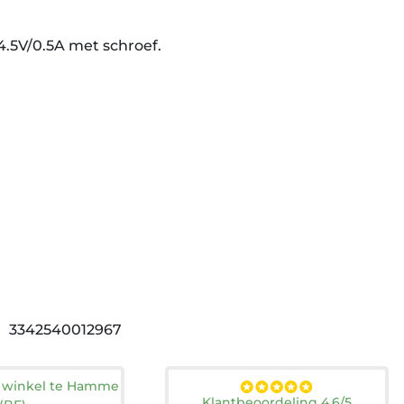
4.5V/0.5A met schroef.
3342540012967
n winkel te Hamme
Klantbeoordeling 4.6/5