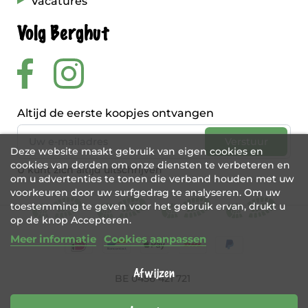
Vacatures
Volg Berghut
Altijd de eerste koopjes ontvangen
Deze website maakt gebruik van eigen cookies en
cookies van derden om onze diensten te verbeteren en
U kunt zich altijd uitschrijven
om u advertenties te tonen die verband houden met uw
voorkeuren door uw surfgedrag te analyseren. Om uw
toestemming te geven voor het gebruik ervan, drukt u
op de knop Accepteren.
Meer informatie
Cookies aanpassen
Afwijzen
BE 0456 421 721