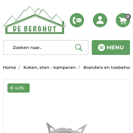
0
MENU
Home
Koken, eten - kamperen
Branders en toebehor
-€ 4,95