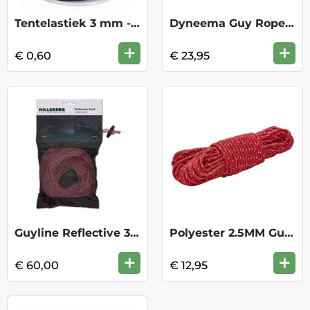
Tentelastiek 3 mm - Zwart
Dyneema Guy Rope 2.0mm - 15m
+
+
€ 0,60
€ 23,95
Guyline Reflective 3mm - RedVit 25m
Polyester 2.5MM Guy Line 15M
+
+
€ 60,00
€ 12,95