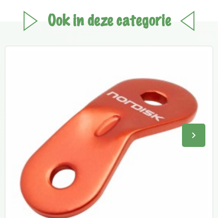
Ook in deze categorie
keyboard_arrow_right
Volge